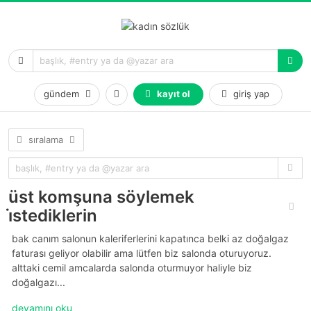
gündem
kayıt ol
giriş yap
sıralama
üst komşuna söylemek
i̇stediklerin
bak canım salonun kaleriferlerini kapatınca belki az doğalgaz
faturası geliyor olabilir ama lütfen biz salonda oturuyoruz.
alttaki cemil amcalarda salonda oturmuyor haliyle biz
doğalgazı...
devamını oku