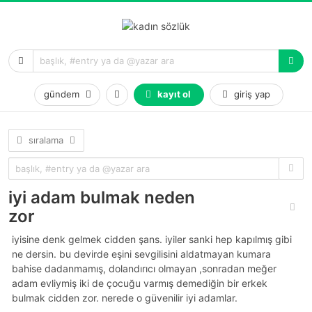
gündem
kayıt ol
giriş yap
sıralama
iyi adam bulmak neden
zor
i̇yisine denk gelmek cidden şans. i̇yiler sanki hep kapılmış gibi
ne dersin. bu devirde eşini sevgilisini aldatmayan kumara
bahise dadanmamış, dolandırıcı olmayan ,sonradan meğer
adam evliymiş iki de çocuğu varmış demediğin bir erkek
bulmak cidden zor. nerede o güvenilir iyi adamlar.